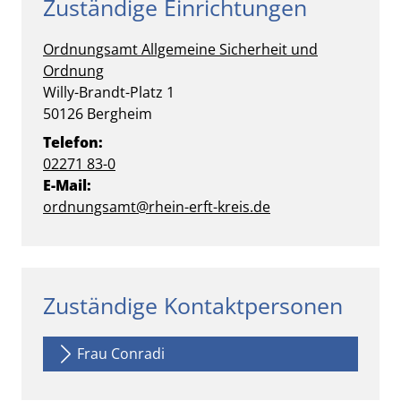
Zuständige Einrichtungen
Ordnungsamt
Allgemeine Sicherheit und
Ordnung
Straße:
Hausnummer:
Willy-Brandt-Platz
1
PLZ:
Ort:
50126
Bergheim
Telefon:
02271 83-0
E-Mail:
ordnungsamt@rhein-erft-kreis.de
Zuständige Kontaktpersonen
Frau Conradi