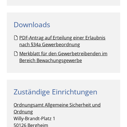
Downloads
PDF-Antrag auf Erteilung einer Erlaubnis
nach §34a Gewerbeordnung
Merkblatt für den Gewerbetreibenden im
Bereich Bewachungsgewerbe
Zuständige Einrichtungen
Ordnungsamt
Allgemeine Sicherheit und
Ordnung
Straße:
Hausnummer:
Willy-Brandt-Platz
1
PLZ:
Ort:
50126
Bergheim