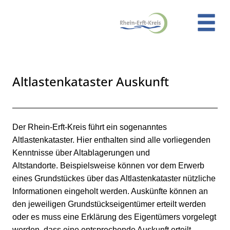
Zum Header
Zum Hauptinhalt
Zum Footer
Zum Hauptinhalt springen
Altlastenkataster Auskunft
Kurzbeschreibung
Beschreibung
Der Rhein-Erft-Kreis führt ein sogenanntes
Altlastenkataster. Hier enthalten sind alle vorliegenden
Kenntnisse über Altablagerungen und
Altstandorte. Beispielsweise können vor dem Erwerb
eines Grundstückes über das Altlastenkataster nützliche
Informationen eingeholt werden. Auskünfte können an
den jeweiligen Grundstückseigentümer erteilt werden
oder es muss eine Erklärung des Eigentümers vorgelegt
werden, dass eine entsprechende Auskunft erteilt