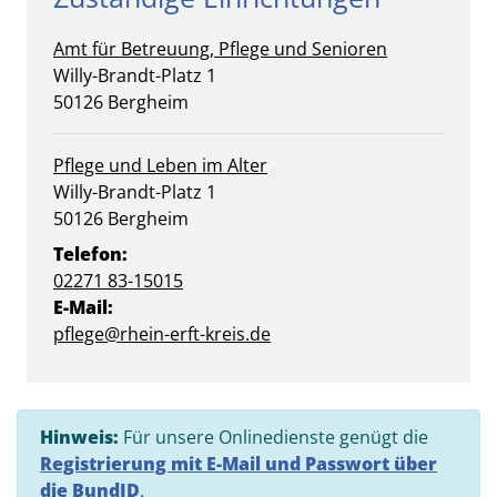
Amt für Betreuung, Pflege und Senioren
Straße:
Hausnummer:
Willy-Brandt-Platz
1
PLZ:
Ort:
50126
Bergheim
Pflege und Leben im Alter
Straße:
Hausnummer:
Willy-Brandt-Platz
1
PLZ:
Ort:
50126
Bergheim
Telefon:
02271 83-15015
E-Mail:
pflege@rhein-erft-kreis.de
Hinweis:
Für unsere Onlinedienste genügt die
Registrierung mit E-Mail und Passwort über
die BundID
.