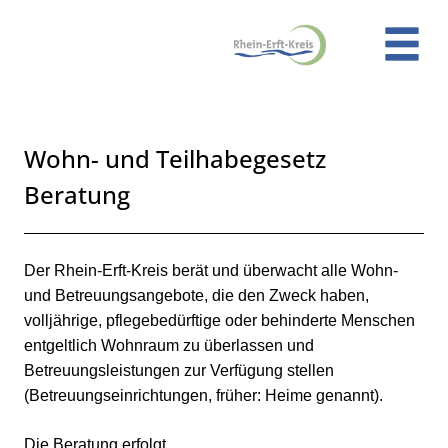
Zum Header
Zum Hauptinhalt
Zum Footer
Zum Hauptinhalt springen
Wohn- und Teilhabegesetz
Beratung
Kurzbeschreibung
Beschreibung
Der Rhein-Erft-Kreis berät und überwacht alle Wohn-
und Betreuungsangebote, die den Zweck haben,
volljährige, pflegebedürftige oder behinderte Menschen
entgeltlich Wohnraum zu überlassen und
Betreuungsleistungen zur Verfügung stellen
(Betreuungseinrichtungen, früher: Heime genannt).
Die Beratung erfolgt