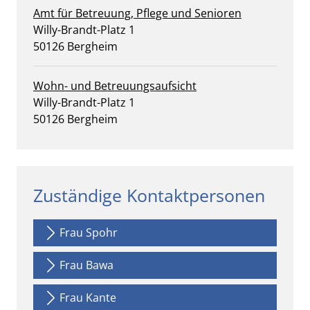
Amt für Betreuung, Pflege und Senioren
Straße:
Hausnummer:
Willy-Brandt-Platz
1
PLZ:
Ort:
50126
Bergheim
Wohn- und Betreuungsaufsicht
Straße:
Hausnummer:
Willy-Brandt-Platz
1
PLZ:
Ort:
50126
Bergheim
Zuständige Kontaktpersonen
Frau Spohr
Frau Bawa
Frau Kante