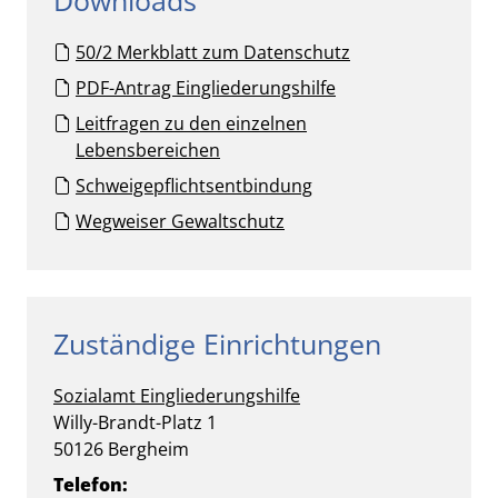
Downloads
50/2 Merkblatt zum Datenschutz
PDF-Antrag Eingliederungshilfe
Leitfragen zu den einzelnen
Lebensbereichen
Schweigepflichtsentbindung
Wegweiser Gewaltschutz
Zuständige Einrichtungen
Sozialamt
Eingliederungshilfe
Straße:
Hausnummer:
Willy-Brandt-Platz
1
PLZ:
Ort:
50126
Bergheim
Telefon: