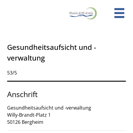
Zum Header
Zum Hauptinhalt
Zum Footer
Zum Hauptinhalt springen
Gesundheitsaufsicht und -
verwaltung
Kurzbezeichnung
53/5
Anschrift
Gesundheitsaufsicht und -verwaltung
Willy-Brandt-Platz
1
50126
Bergheim