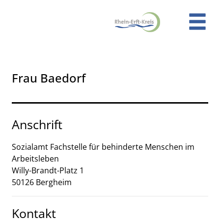
Zum Header
Zum Hauptinhalt
Zum Footer
Zum Hauptinhalt springen
Frau Baedorf
Anschrift
Sozialamt
Fachstelle für behinderte Menschen im
Arbeitsleben
Willy-Brandt-Platz
1
50126
Bergheim
Kontakt