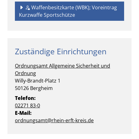
Waffenbesitzkarte (WBK); Voreintrag
Kurzwaffe Sportschütze
Zuständige Einrichtungen
Ordnungsamt
Allgemeine Sicherheit und
Ordnung
Straße:
Hausnummer:
Willy-Brandt-Platz
1
PLZ:
Ort:
50126
Bergheim
Telefon:
02271 83-0
E-Mail:
ordnungsamt@rhein-erft-kreis.de