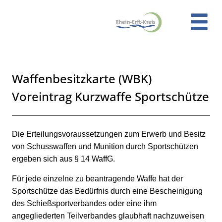
Zum Header
Zum Hauptinhalt
Zum Footer
Zum Hauptinhalt springen
Waffenbesitzkarte (WBK)
Voreintrag Kurzwaffe Sportschütze
Kurzbeschreibung
Beschreibung
Die Erteilungsvoraussetzungen zum Erwerb und Besitz
von Schusswaffen und Munition durch Sportschützen
ergeben sich aus § 14 WaffG.
Für jede einzelne zu beantragende Waffe hat der
Sportschütze das Bedürfnis durch eine Bescheinigung
des Schießsportverbandes oder eine ihm
angegliederten Teilverbandes glaubhaft nachzuweisen