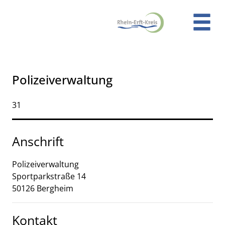
Zum Header
Zum Hauptinhalt
Zum Footer
Zum Hauptinhalt springen
Polizeiverwaltung
Kurzbezeichnung
31
Anschrift
Polizeiverwaltung
Sportparkstraße
14
50126
Bergheim
Kontakt