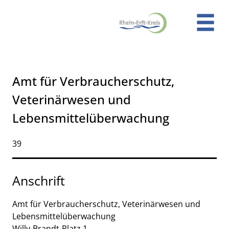
Zum Header
Zum Hauptinhalt
Zum Footer
Zum Hauptinhalt springen
Amt für Verbraucherschutz,
Veterinärwesen und
Lebensmittelüberwachung
Kurzbezeichnung
39
Anschrift
Amt für Verbraucherschutz, Veterinärwesen und
Lebensmittelüberwachung
Willy-Brandt-Platz
1